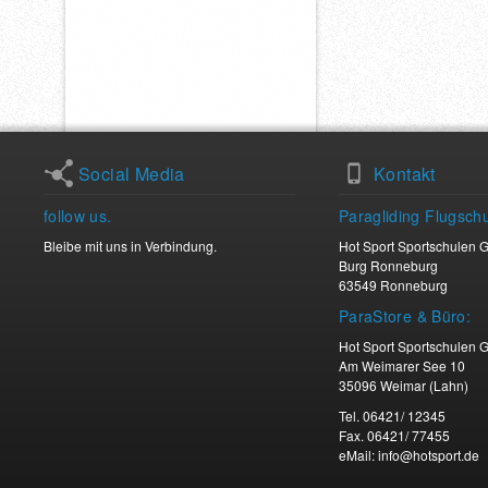
Social Media
Kontakt
follow us.
Paragliding Flugschu
Bleibe mit uns in Verbindung.
Hot Sport Sportschulen
Burg Ronneburg
Vimeo
Twitter
Youtube
Facebook
Facebook
63549 Ronneburg
ParaStore & Büro:
Hot Sport Sportschulen
Am Weimarer See 10
35096 Weimar (Lahn)
Tel. 06421/ 12345
Fax. 06421/ 77455
eMail: info@hotsport.de