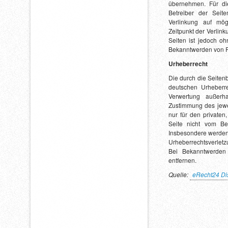
übernehmen. Für die
Betreiber der Seite
Verlinkung auf mög
Zeitpunkt der Verlink
Seiten ist jedoch oh
Bekanntwerden von R
Urheberrecht
Die durch die Seitenb
deutschen Urheberre
Verwertung außerh
Zustimmung des jewei
nur für den privaten
Seite nicht vom Bet
Insbesondere werden I
Urheberrechtsverlet
Bei Bekanntwerden
entfernen.
Quelle:
eRecht24 Di